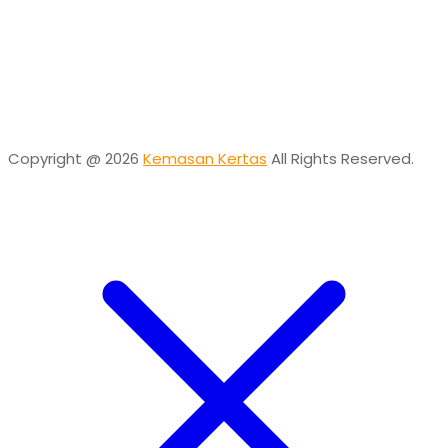
Need help? Chat via Whatsapp
Desta
Online
Need help? Chat via Whatsapp
Copyright @ 2026
Kemasan Kertas
All Rights Reserved.