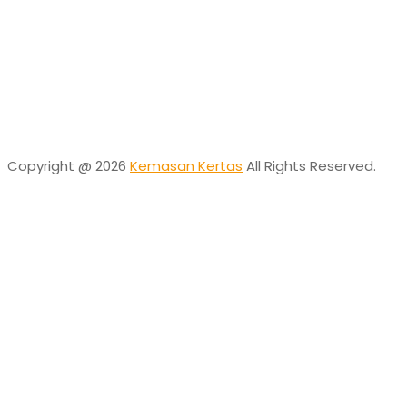
Online
Need help? Chat via Whatsapp
Desta
Online
Need help? Chat via Whatsapp
Copyright @ 2026
Kemasan Kertas
All Rights Reserved.