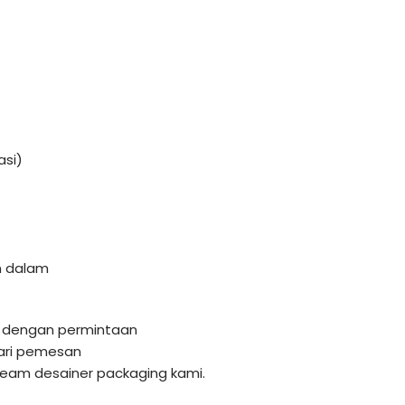
asi)
n dalam
 dengan permintaan
dari pemesan
 team desainer packaging kami.