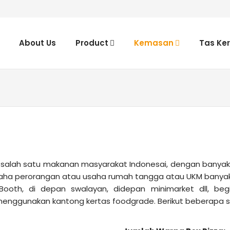
About Us
Product
Kemasan
Tas Ke
di salah satu makanan masyarakat Indonesai, dengan banya
saha perorangan atau usaha rumah tangga atau UKM banyak
oth, di depan swalayan, didepan minimarket dll, be
nggunakan kantong kertas foodgrade. Berikut beberapa se