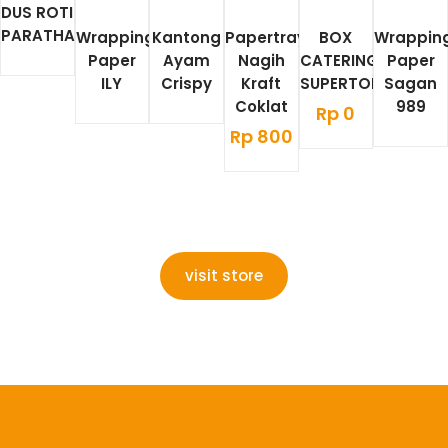
DUS ROTI
PARATHA
Wrapping
Kantong
Papertray
BOX
Wrappin
Paper
Ayam
Nagih
CATERING
Paper
ILY
Crispy
Kraft
SUPERTOP
Sagan
Coklat
989
Rp
0
Rp
800
visit store