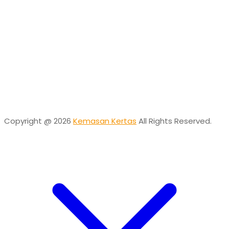
Vinda
Online
Need help? Chat via Whatsapp
Desta
Online
Need help? Chat via Whatsapp
Copyright @ 2026
Kemasan Kertas
All Rights Reserved.