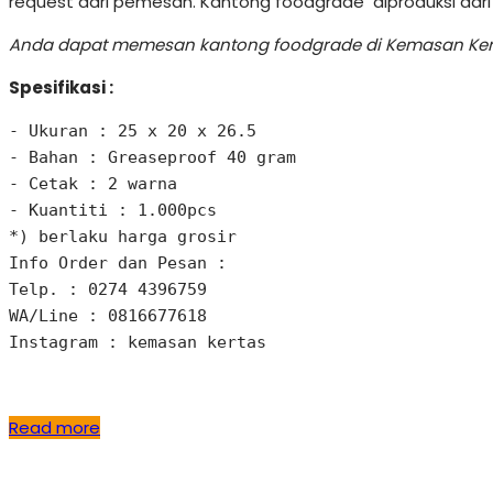
request dari pemesan. Kantong foodgrade diproduksi dari
Anda dapat memesan kantong foodgrade di Kemasan Kerta
Spesifikasi :
- Ukuran : 
25 x 20 x 26.5
- Bahan : Greaseproof 40 gram 

- Cetak : 2 warna 

- Kuantiti : 1.000pcs 

*) berlaku harga grosir

Info Order dan Pesan : 

Telp. : 0274 4396759

WA/Line : 0816677618 

Instagram : kemasan kertas
Read more