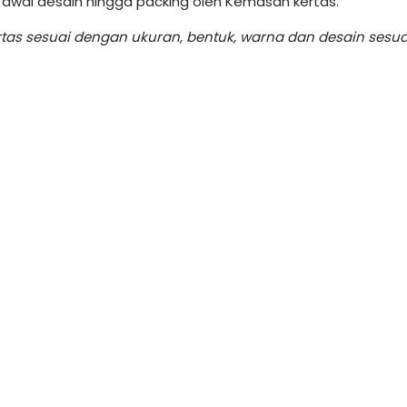
 awal desain hingga packing oleh Kemasan kertas.
s sesuai dengan ukuran, bentuk, warna dan desain sesu