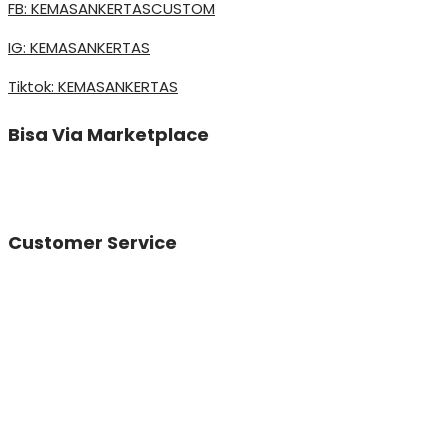
FB: KEMASANKERTASCUSTOM
IG: KEMASANKERTAS
Tiktok: KEMASANKERTAS
Bisa Via Marketplace
Customer Service
Vinda
Online
Need help? Chat via Whatsapp
Desta
Online
Need help? Chat via Whatsapp