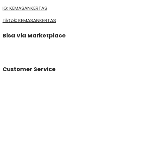
IG: KEMASANKERTAS
Tiktok: KEMASANKERTAS
Bisa Via Marketplace
Customer Service
Vinda
Online
Need help? Chat via Whatsapp
Desta
Online
Need help? Chat via Whatsapp