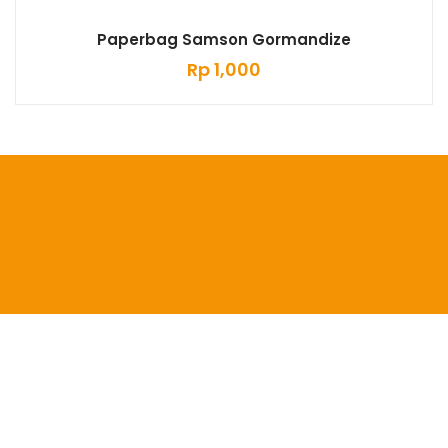
Paperbag Samson Gormandize
Rp
1,000