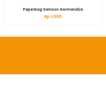
Paperbag Samson Gormandize
Rp
1,000