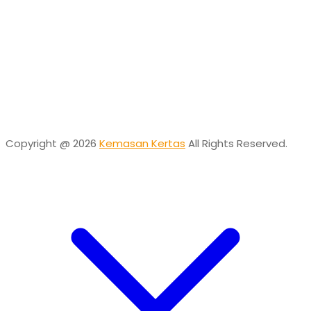
Vinda
Online
Need help? Chat via Whatsapp
Desta
Online
Need help? Chat via Whatsapp
Copyright @ 2026
Kemasan Kertas
All Rights Reserved.