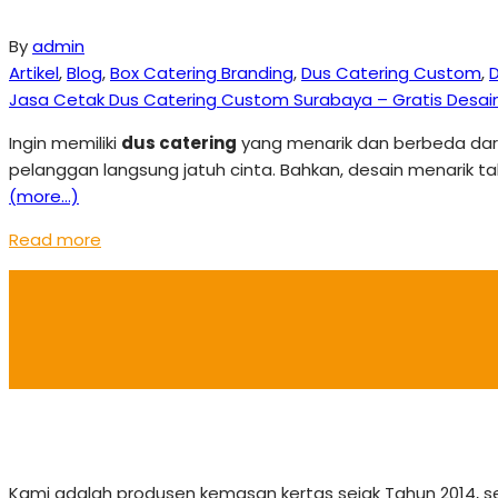
By
admin
Artikel
,
Blog
,
Box Catering Branding
,
Dus Catering Custom
,
D
Jasa Cetak Dus Catering Custom Surabaya – Gratis Desai
Ingin memiliki
dus catering
yang menarik dan berbeda dari 
pelanggan langsung jatuh cinta. Bahkan, desain menarik 
(more…)
Read more
Kami adalah produsen kemasan kertas sejak Tahun 2014, 