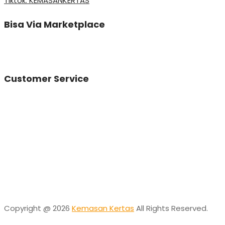
Tiktok: KEMASANKERTAS
Bisa Via Marketplace
Customer Service
Vinda
Online
Need help? Chat via Whatsapp
Desta
Online
Need help? Chat via Whatsapp
Copyright @ 2026
Kemasan Kertas
All Rights Reserved.