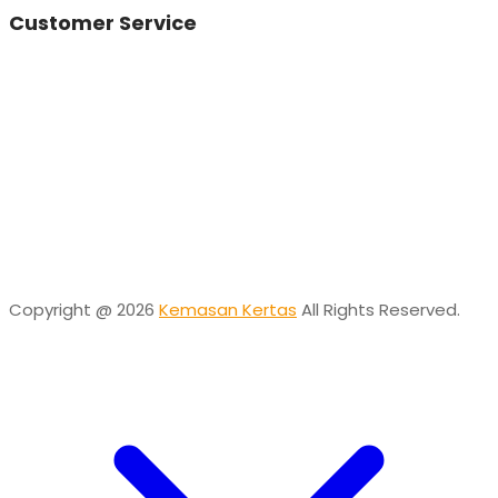
Customer Service
Vinda
Online
Need help? Chat via Whatsapp
Desta
Online
Need help? Chat via Whatsapp
Copyright @ 2026
Kemasan Kertas
All Rights Reserved.