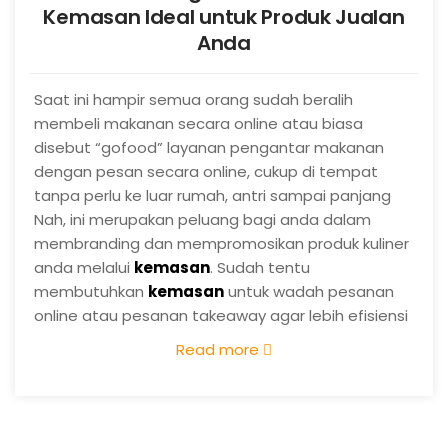
Kemasan Ideal untuk Produk Jualan
Anda
Saat ini hampir semua orang sudah beralih
membeli makanan secara online atau biasa
disebut “gofood” layanan pengantar makanan
dengan pesan secara online, cukup di tempat
tanpa perlu ke luar rumah, antri sampai panjang
dan anda bisa mendapatkan makanan yang
Nah, ini merupakan peluang bagi anda dalam
sesuai anda pesan. Sehingga waktu tersebut
membranding dan mempromosikan produk kuliner
dapat digunakan untuk mengerjakan sesuatu yang
anda melalui
kemasan
. Sudah tentu
lain
membutuhkan
kemasan
untuk wadah pesanan
online atau pesanan takeaway agar lebih efisiensi
dan aman.
(more…)
Read more