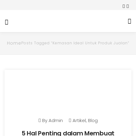
Home
Posts Tagged “Kemasan Ideal Untuk Produk Jualan”
By
Admin
Artikel
,
Blog
5 Hal Penting dalam Membuat