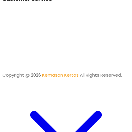
Vinda
Online
Need help? Chat via Whatsapp
Desta
Online
Need help? Chat via Whatsapp
Copyright @ 2026
Kemasan Kertas
All Rights Reserved.