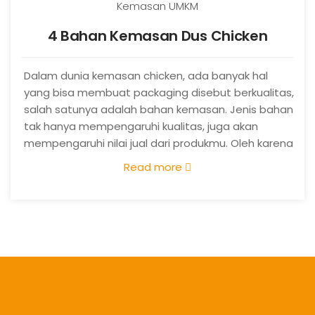
Kemasan UMKM
4 Bahan Kemasan Dus Chicken
Dalam dunia kemasan chicken, ada banyak hal
yang bisa membuat packaging disebut berkualitas,
salah satunya adalah bahan kemasan. Jenis bahan
tak hanya mempengaruhi kualitas, juga akan
mempengaruhi nilai jual dari produkmu. Oleh karena
itu, penting untuk memilih
bahan dus chicken
Read more
yang tepat. Sebelum memilih, kamu harus
mengetahui karakteristik bahan kemasan. Nah, kali
ini mimin bakalan spill beberapa jenis bahan yang
bisa kamu jadikan andalan, cek yuk dibawah ini:
(more…)