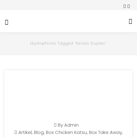
Home
Posts Tagged “kertas Duplex”
By
Admin
Artikel
,
Blog
,
Box Chicken Katsu
,
Box Take Away
,