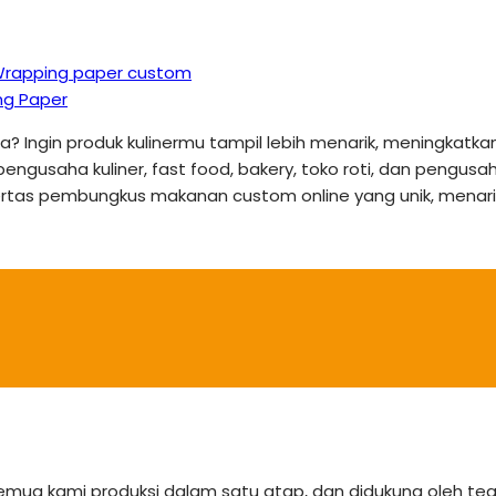
rapping paper custom
ng Paper
aja? Ingin produk kulinermu tampil lebih menarik, meningka
 pengusaha kuliner, fast food, bakery, toko roti, dan pengu
ertas pembungkus makanan custom online yang unik, menarik,
semua kami produksi dalam satu atap, dan didukung oleh 