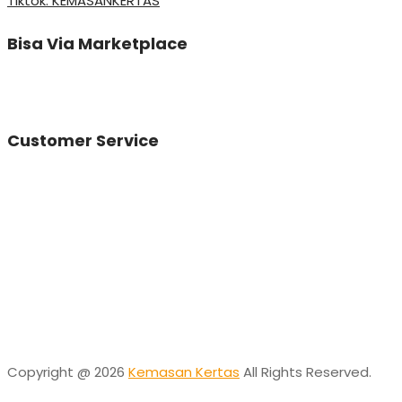
Tiktok: KEMASANKERTAS
Bisa Via Marketplace
Customer Service
Vinda
Online
Need help? Chat via Whatsapp
Desta
Online
Need help? Chat via Whatsapp
Copyright @ 2026
Kemasan Kertas
All Rights Reserved.