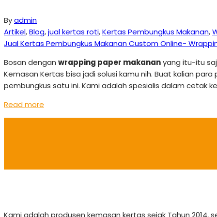
By
admin
Artikel
,
Blog
,
jual kertas roti
,
Kertas Pembungkus Makanan
,
W
Jual Kertas Pembungkus Makanan Custom Online- Wrappi
Bosan dengan
wrapping paper makanan
yang itu-itu s
Kemasan Kertas bisa jadi solusi kamu nih. Buat kalian para
pembungkus satu ini. Kami adalah spesialis dalam cetak k
Read more
Kami adalah produsen kemasan kertas sejak Tahun 2014, 