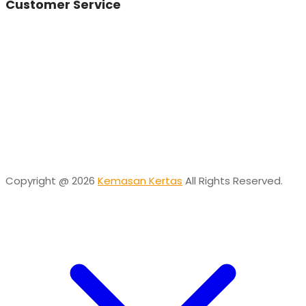
Customer Service
Vinda
Online
Need help? Chat via Whatsapp
Desta
Online
Need help? Chat via Whatsapp
Copyright @ 2026
Kemasan Kertas
All Rights Reserved.