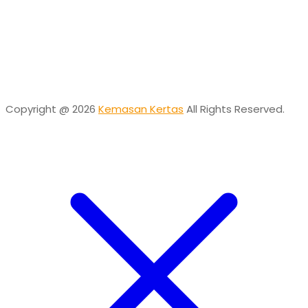
Need help? Chat via Whatsapp
Desta
Online
Need help? Chat via Whatsapp
Copyright @ 2026
Kemasan Kertas
All Rights Reserved.