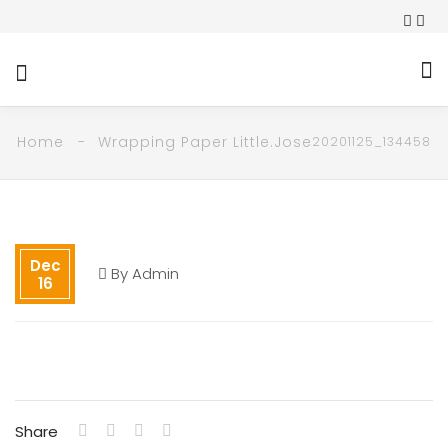
Home
Wrapping Paper Little.Jose
20201125_134458
Dec
By
Admin
16
Share