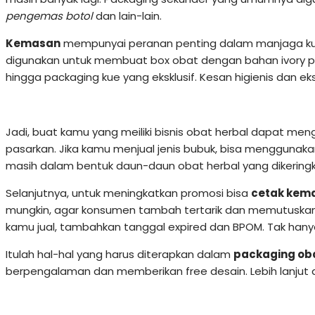
pengemas botol
dan lain-lain.
Kemasan
mempunyai peranan penting dalam manjaga kual
digunakan untuk membuat box obat dengan bahan ivory put
hingga packaging kue yang eksklusif. Kesan higienis dan ek
Jadi, buat kamu yang meiliki bisnis obat herbal dapat me
pasarkan. Jika kamu menjual jenis bubuk, bisa menggunaka
masih dalam bentuk daun-daun obat herbal yang dikering
Selanjutnya, untuk meningkatkan promosi bisa
cetak kem
mungkin, agar konsumen tambah tertarik dan memutuska
kamu jual, tambahkan tanggal expired dan BPOM. Tak hany
Itulah hal-hal yang harus diterapkan dalam
packaging oba
berpengalaman dan memberikan free desain. Lebih lanju