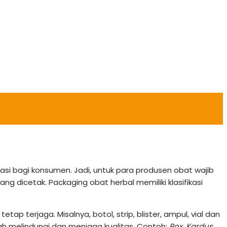
i bagi konsumen. Jadi, untuk para produsen obat wajib
yang dicetak.
Packaging obat herbal memiliki klasifikasi
erjaga. Misalnya, botol, strip, blister, ampul, vial dan
h melindungi dan menjaga kualitas. Contoh:
Box, Kardus,