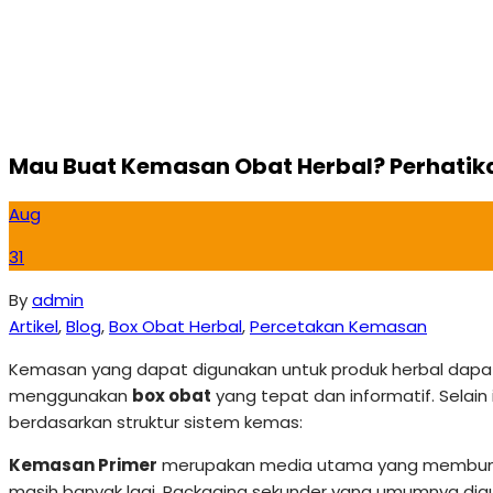
Mau Buat Kemasan Obat Herbal? Perhatikan
Aug
31
By
admin
Artikel
,
Blog
,
Box Obat Herbal
,
Percetakan Kemasan
Kemasan yang dapat digunakan untuk produk herbal dapat 
menggunakan
box obat
yang tepat dan informatif. Selai
berdasarkan struktur sistem kemas:
Kemasan Primer
merupakan media utama yang membungkus 
masih banyak lagi. Packaging sekunder yang umumnya dig