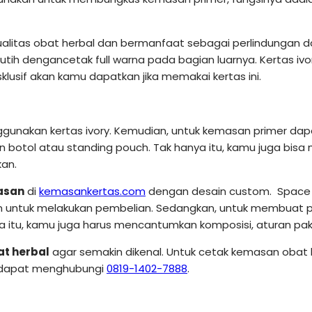
itas obat herbal dan bermanfaat sebagai perlindungan dar
ih dengancetak full warna pada bagian luarnya. Kertas iv
sklusif akan kamu dapatkan jika memakai kertas ini.
nggunakan kertas ivory. Kemudian, untuk kemasan primer da
n botol atau standing pouch. Tak hanya itu, kamu juga bis
kan.
asan
di
kemasankertas.com
dengan desain custom. Space 
n untuk melakukan pembelian. Sedangkan, untuk membuat 
a itu, kamu juga harus mencantumkan komposisi, aturan pak
t herbal
agar semakin dikenal. Untuk cetak kemasan obat h
t dapat menghubungi
0819-1402-7888
.