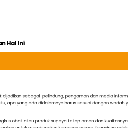
 Hal Ini
dijadikan sebagai pelindung, pengaman dan media informas
n itu, apa yang ada didalamnya harus sesuai dengan wadah 
obat atau produk supaya tetap aman dan kuaitasnya tetap t
unakan untuk membungkus kemasan primer, fungsinya adala