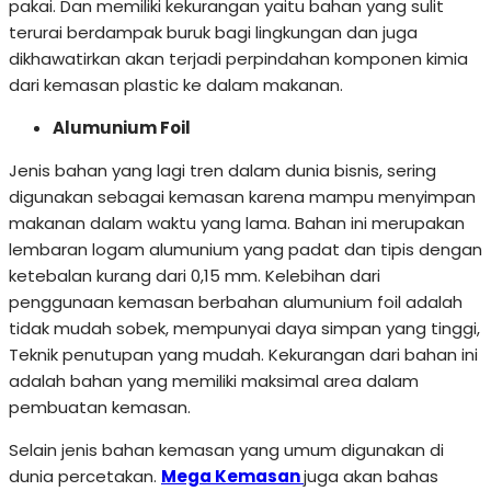
pakai. Dan memiliki kekurangan yaitu bahan yang sulit
terurai berdampak buruk bagi lingkungan dan juga
dikhawatirkan akan terjadi perpindahan komponen kimia
dari kemasan plastic ke dalam makanan.
Alumunium Foil
Jenis bahan yang lagi tren dalam dunia bisnis, sering
digunakan sebagai kemasan karena mampu menyimpan
makanan dalam waktu yang lama. Bahan ini merupakan
lembaran logam alumunium yang padat dan tipis dengan
ketebalan kurang dari 0,15 mm. Kelebihan dari
penggunaan kemasan berbahan alumunium foil adalah
tidak mudah sobek, mempunyai daya simpan yang tinggi,
Teknik penutupan yang mudah. Kekurangan dari bahan ini
adalah bahan yang memiliki maksimal area dalam
pembuatan kemasan.
Selain jenis bahan kemasan yang umum digunakan di
dunia percetakan.
Mega Kemasan
juga akan bahas