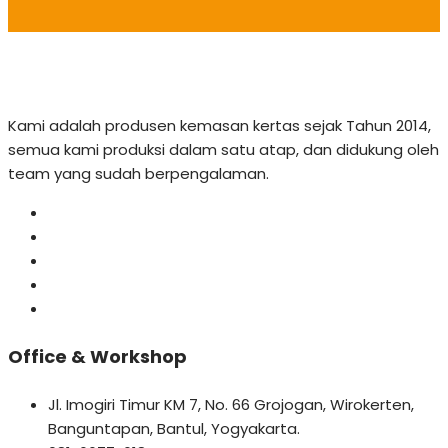
Kami adalah produsen kemasan kertas sejak Tahun 2014,
semua kami produksi dalam satu atap, dan didukung oleh
team yang sudah berpengalaman.
Office & Workshop
Jl. Imogiri Timur KM 7, No. 66 Grojogan, Wirokerten,
Banguntapan, Bantul, Yogyakarta.