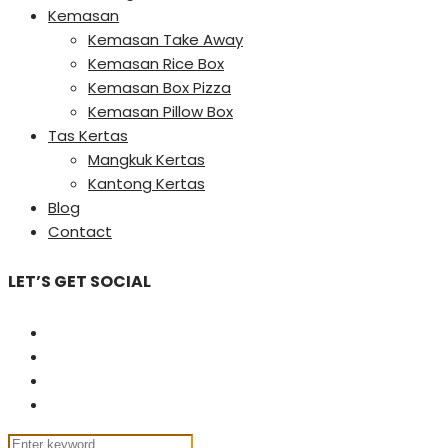
Kemasan
Kemasan Take Away
Kemasan Rice Box
Kemasan Box Pizza
Kemasan Pillow Box
Tas Kertas
Mangkuk Kertas
Kantong Kertas
Blog
Contact
LET’S GET SOCIAL