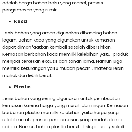
adalah harga bahan baku yang mahal, proses
pengemasan yang rumit.
Kaca
Jenis bahan yang aman digunakan dibanding bahan
logam. Bahan kaca yang digunakan untuk kemasan
dapat dimanfaatkan kembali setelah dibersihkan.
Kemasan berbahan kaca memiliki kelebihan yaitu produk
menjadi terkesan exklusif dan tahan lama. Namun juga
memiliki kekurangan yaitu mudah pecah , material lebih
mahal, dan lebih berat.
Plastic
Jenis bahan yang sering digunakan untuk pembuatan
kemasan karena harga yang murah dan ringan. Kemasan
berbahan plastic memiliki kelebihan yaitu harga yang
relatif murah, proses pengemasan yang mudah dan di
sablon. Namun bahan plastic bersifat single use / sekali