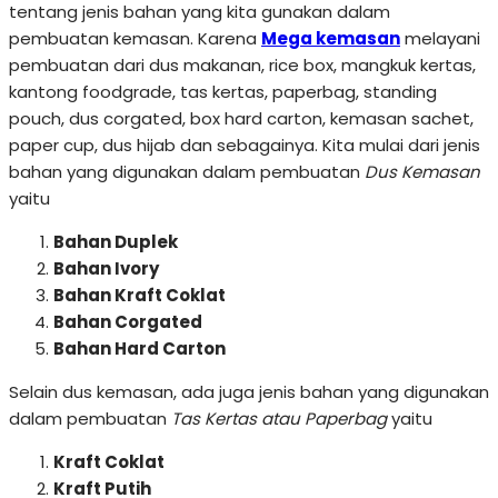
tentang jenis bahan yang kita gunakan dalam
pembuatan kemasan. Karena
Mega kemasan
melayani
pembuatan dari dus makanan, rice box, mangkuk kertas,
kantong foodgrade, tas kertas, paperbag, standing
pouch, dus corgated, box hard carton, kemasan sachet,
paper cup, dus hijab dan sebagainya. Kita mulai dari jenis
bahan yang digunakan dalam pembuatan
Dus Kemasan
yaitu
Bahan Duplek
Bahan Ivory
Bahan Kraft Coklat
Bahan Corgated
Bahan Hard Carton
Selain dus kemasan, ada juga jenis bahan yang digunakan
dalam pembuatan
Tas Kertas atau Paperbag
yaitu
Kraft Coklat
Kraft Putih