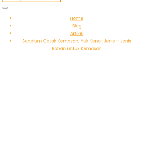
Home
Blog
Artikel
Sebelum Cetak Kemasan, Yuk Kenali Jenis – Jenis
Bahan untuk Kemasan