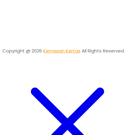
Need help? Chat via Whatsapp
Desta
Online
Need help? Chat via Whatsapp
Copyright @ 2026
Kemasan Kertas
All Rights Reserved.