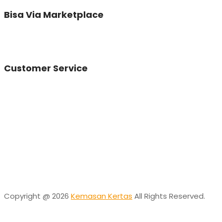
Bisa Via Marketplace
Customer Service
Vinda
Online
Need help? Chat via Whatsapp
Desta
Online
Need help? Chat via Whatsapp
Copyright @ 2026
Kemasan Kertas
All Rights Reserved.