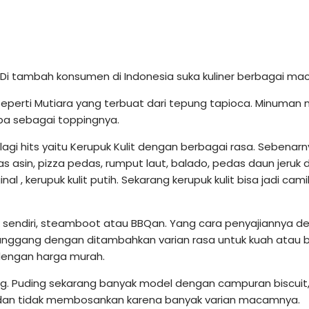
n. Di tambah konsumen di Indonesia suka kuliner berbagai 
 seperti Mutiara yang terbuat dari tepung tapioca. Minuman 
ba sebagai toppingnya.
gi hits yaitu Kerupuk Kulit dengan berbagai rasa. Sebenarnya
as asin, pizza pedas, rumput laut, balado, pedas daun jeruk
l , kerupuk kulit putih. Sekarang kerupuk kulit bisa jadi c
 sendiri, steamboot atau BBQan. Yang cara penyajiannya d
anggang dengan ditambahkan varian rasa untuk kuah atau
engan harga murah.
ing. Puding sekarang banyak model dengan campuran biscuit
is dan tidak membosankan karena banyak varian macamnya.