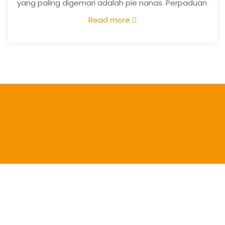
yang paling digemari adalah pie nanas. Perpaduan
rasa manis dan asam dari nanas dengan tekstur
Read more
pie yang renyah menjadikannya camilan favorit
banyak orang.
(more…)