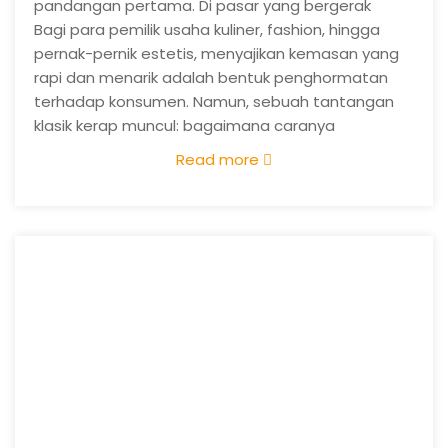
pandangan pertama. Di pasar yang bergerak
sangat cepat saat ini, daya tarik visual menjadi
Bagi para pemilik usaha kuliner, fashion, hingga
penentu apakah seorang konsumen akan melirik
pernak-pernik estetis, menyajikan kemasan yang
produk Anda atau justru melewatinya. Kemasan
rapi dan menarik adalah bentuk penghormatan
sering kali menjadi titik temu pertama antara kerja
terhadap konsumen. Namun, sebuah tantangan
keras Anda sebagai produsen dan ekspektasi para
klasik kerap muncul: bagaimana caranya
pelanggan.
mendapatkan kemasan berkualitas tanpa
Read more
membuat biaya operasional membengkak? Melalui
Jasa Cetak Kemasan Kertas Custom
rcaya
,
kekhawatiran tersebut kini memiliki solusi yang
nyata dan terjangkau.
(more…)