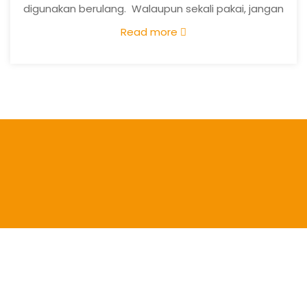
digunakan berulang. Walaupun sekali pakai, jangan
khawatir soal keamanan nya, karena dijamin food
Read more
grade dan aman bersentuhan dengan makanan.
Jadi, tak perlu lagi mengeluarkan biaya untuk
membeli piring. Nah, berikut ini mimin cantumin
manfaat paper tray snack, simak yuk :
(more…)