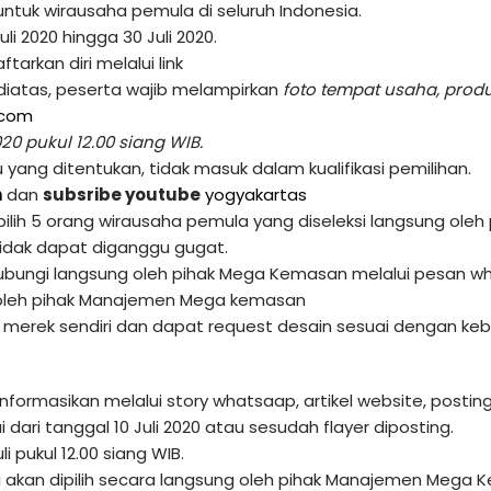
untuk wirausaha pemula di seluruh Indonesia.
li 2020 hingga 30 Juli 2020.
arkan diri melalui link
k diatas, peserta wajib melampirkan
foto tempat usaha, prod
.com
020 pukul 12.00 siang WIB.
yang ditentukan, tidak masuk dalam kualifikasi pemilihan.
n
dan
subsribe youtube
yogyakartas
ipilih 5 orang wirausaha pemula yang diseleksi langsung o
dak dapat diganggu gugat.
ihubungi langsung oleh pihak Mega Kemasan melalui pesan
 oleh pihak Manajemen Mega kemasan
 merek sendiri dan dapat request desain sesuai dengan ke
iinformasikan melalui story whatsaap, artikel website, post
dari tanggal 10 Juli 2020 atau sesudah flayer diposting.
i pukul 12.00 siang WIB.
i akan dipilih secara langsung oleh pihak Manajemen Mega 