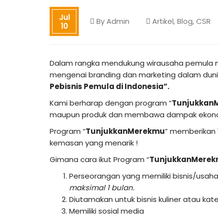
Jul
By
Admin
Artikel
,
Blog
,
CSR
10
Dalam rangka mendukung wirausaha pemula me
mengenai branding dan marketing dalam dun
Pebisnis Pemula di Indonesia”.
Kami berharap dengan program “
Tunjukkan
maupun produk dan membawa dampak ekonomi p
Program “
TunjukkanMerekmu
” memberikan
kemasan yang menarik !
Gimana cara ikut Program “
TunjukkanMere
Perseorangan yang memiliki bisnis/usah
maksimal 1 bulan.
Diutamakan untuk bisnis kuliner atau ka
Memiliki sosial media