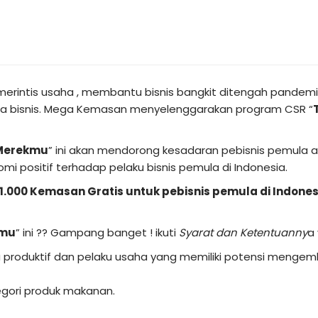
rintis usaha , membantu bisnis bangkit ditengah pandemi
ia bisnis. Mega Kemasan menyelenggarakan program CSR “
Merekmu
” ini akan mendorong kesadaran pebisnis pemula 
ositif terhadap pelaku bisnis pemula di Indonesia.
1.000 Kemasan Gratis untuk pebisnis pemula di Indones
kmu
” ini ?? Gampang banget ! ikuti
Syarat dan Ketentuanny
a 
a produktif dan pelaku usaha yang memiliki potensi menge
tegori produk makanan.