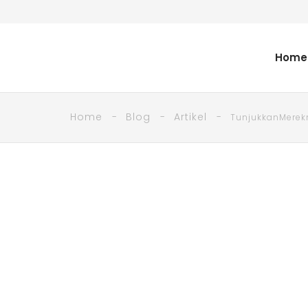
Home
Home
Blog
Artikel
TunjukkanMerekm