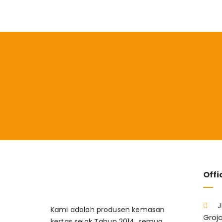
Offi
J
Kami adalah produsen kemasan
Grojo
kertas sejak Tahun 2014, semua