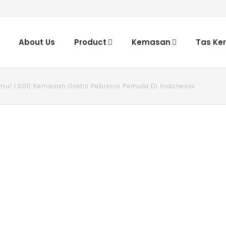
About Us
Product
Kemasan
Tas Ke
u! 1.000 Kemasan Gratis Pebisnis Pemula Di Indonesia