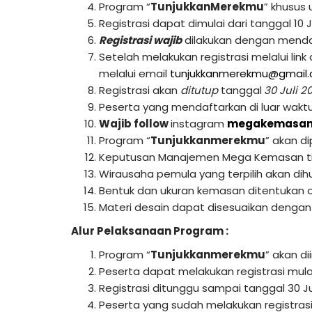
Program “
TunjukkanMerekmu
” khusus 
Registrasi dapat dimulai dari tanggal 10 Ju
Registrasi wajib
dilakukan dengan mendaft
Setelah melakukan registrasi melalui lin
melalui email
tunjukkanmerekmu@gmail
Registrasi akan
ditutup
tanggal
30 Juli 2
Peserta yang mendaftarkan di luar waktu 
Wajib follow
instagram
megakemasa
Program “
Tunjukkanmerekmu
” akan d
Keputusan Manajemen Mega Kemasan ti
Wirausaha pemula yang terpilih akan d
Bentuk dan ukuran kemasan ditentukan
Materi desain dapat disesuaikan dengan
Alur Pelaksanaan Program :
Program “
Tunjukkanmerekmu
” akan d
Peserta dapat melakukan registrasi mulai 
Registrasi ditunggu sampai tanggal 30 Jul
Peserta yang sudah melakukan registras