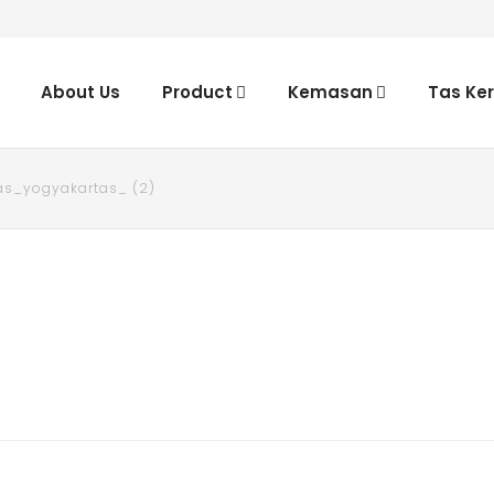
About Us
Product
Kemasan
Tas Ke
s_yogyakartas_ (2)