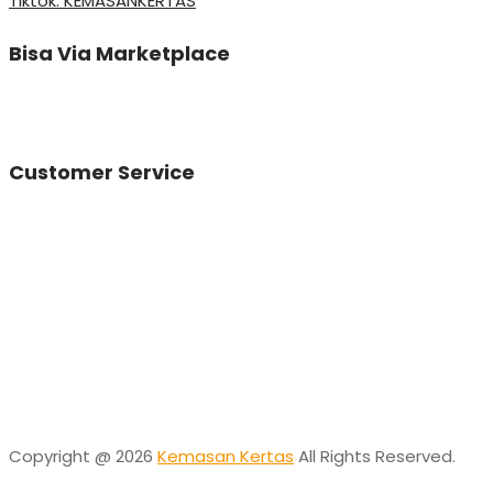
Tiktok: KEMASANKERTAS
Bisa Via Marketplace
Customer Service
Vinda
Online
Need help? Chat via Whatsapp
Desta
Online
Need help? Chat via Whatsapp
Copyright @ 2026
Kemasan Kertas
All Rights Reserved.