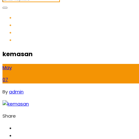
kemasan
May
07
By
admin
Share